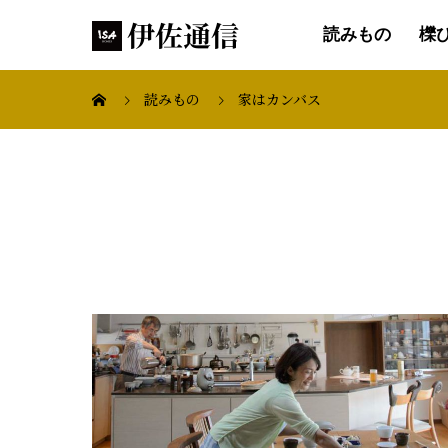
読みもの
櫟
読みもの
家はカンバス